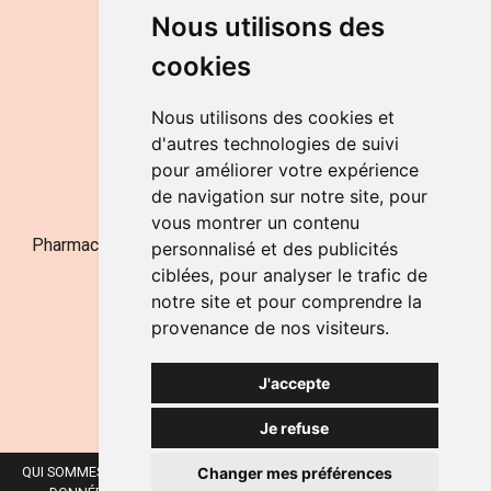
DU LUNDI AU VENDREDI
Nous utilisons des
de 9h à 12h30 et de 14h à 18h
cookies
LE SAMEDI
de 9h à 12h30
Nous utilisons des cookies et
d'autres technologies de suivi
pour améliorer votre expérience
NOUS CONTACTER
de navigation sur notre site, pour
vous montrer un contenu
Pharmacie Jufarma - Fatima Abachra - APB 521704 - N°
personnalisé et des publicités
Entreprise BE0882-700-592
ciblées, pour analyser le trafic de
notre site et pour comprendre la
provenance de nos visiteurs.
J'accepte
Je refuse
Changer mes préférences
QUI SOMMES-NOUS ?
NOS MARQUES
MENTIONS LÉGALES
CGV