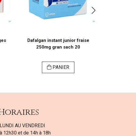
ges
Dafalgan instant junior fraise
Dafalgan insta
250mg gran sach 20
gra
PANIER
Horaires
LUNDI AU VENDREDI
à 12h30 et de 14h à 18h