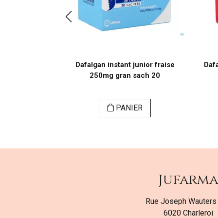
fruits rouges
Dafalgan instant junior fraise
Dafa
sach 20
250mg gran sach 20
ER
PANIER
Jufarm
Rue Joseph Wauters
6020 Charleroi