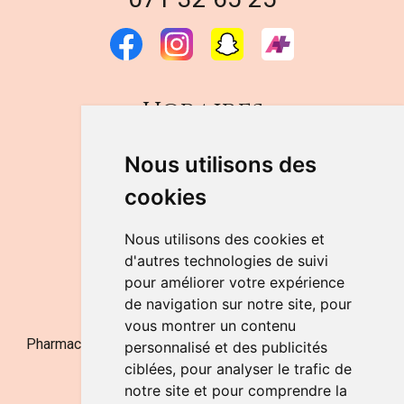
Horaires
DU LUNDI AU VENDREDI
Nous utilisons des
de 9h à 12h30 et de 14h à 18h
cookies
LE SAMEDI
de 9h à 12h30
Nous utilisons des cookies et
d'autres technologies de suivi
pour améliorer votre expérience
NOUS CONTACTER
de navigation sur notre site, pour
vous montrer un contenu
Pharmacie Jufarma - Fatima Abachra - APB 521704 - N°
personnalisé et des publicités
Entreprise BE0882-700-592
ciblées, pour analyser le trafic de
notre site et pour comprendre la