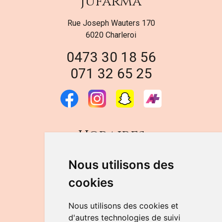
Jufarma
Rue Joseph Wauters 170
6020 Charleroi
0473 30 18 56
071 32 65 25
Horaires
DU LUNDI AU VENDREDI
Nous utilisons des
de 9h à 12h30 et de 14h à 18h
cookies
LE SAMEDI
de 9h à 12h30
Nous utilisons des cookies et
d'autres technologies de suivi