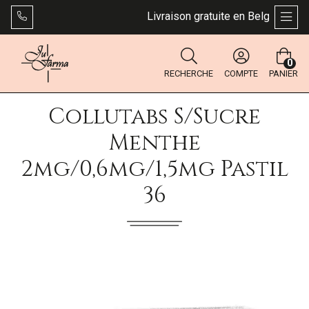
Livraison gratuite en Belgique dès 
AFFI
0
RECHERCHE
COMPTE
PANIER
Collutabs S/sucre
Menthe
2mg/0,6mg/1,5mg Pastil
36