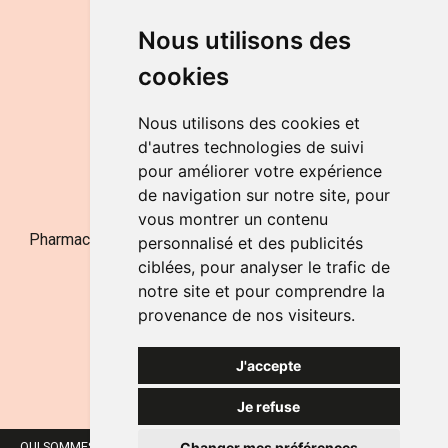
DU LUNDI AU VENDREDI
Nous utilisons des
de 9h à 12h30 et de 14h à 18h
cookies
LE SAMEDI
de 9h à 12h30
Nous utilisons des cookies et
d'autres technologies de suivi
pour améliorer votre expérience
NOUS CONTACTER
de navigation sur notre site, pour
vous montrer un contenu
Pharmacie Jufarma - Fatima Abachra - APB 521704 - N°
personnalisé et des publicités
Entreprise BE0882-700-592
ciblées, pour analyser le trafic de
notre site et pour comprendre la
provenance de nos visiteurs.
J'accepte
Je refuse
Changer mes préférences
QUI SOMMES-NOUS ?
NOS MARQUES
MENTIONS LÉGALES
CGV