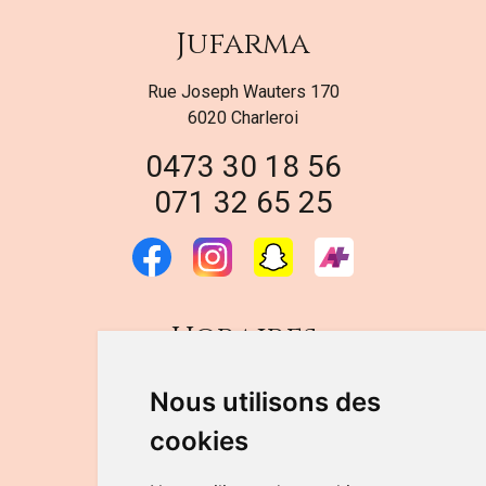
Jufarma
Rue Joseph Wauters 170
6020 Charleroi
0473 30 18 56
071 32 65 25
Horaires
DU LUNDI AU VENDREDI
Nous utilisons des
de 9h à 12h30 et de 14h à 18h
cookies
LE SAMEDI
de 9h à 12h30