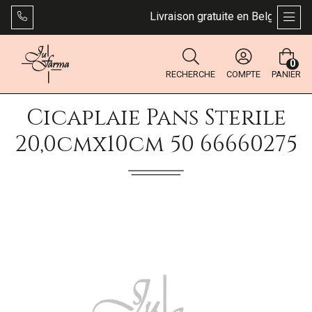
Livraison gratuite en Belgique dès 
AFFI
0
RECHERCHE
COMPTE
PANIER
Cicaplaie Pans Sterile
20,0cmx10cm 50 66660275