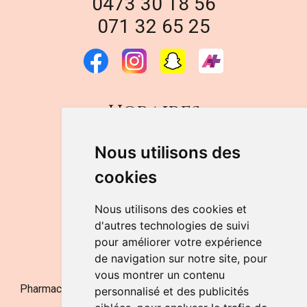
0473 30 18 56
071 32 65 25
Horaires
DU LUNDI AU VENDREDI
Nous utilisons des
de 9h à 12h30 et de 14h à 18h
cookies
LE SAMEDI
de 9h à 12h30
Nous utilisons des cookies et
d'autres technologies de suivi
pour améliorer votre expérience
NOUS CONTACTER
de navigation sur notre site, pour
vous montrer un contenu
Pharmacie Jufarma - Fatima Abachra - APB 521704 - N°
personnalisé et des publicités
Entreprise BE0882-700-592