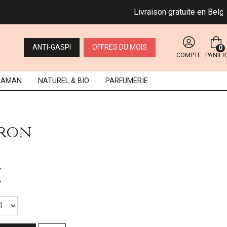
Livraison gratuite en Belgique 
ANTI-GASPI
OFFRES DU MOIS
0
COMPTE
PANIER
MAMAN
NATUREL
& BIO
PARFUMERIE
iron
€