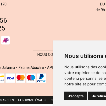
 170
DU 
de 9h 
 56
25
NOUS CONTACTER
Nous utilisons
Nous utilisons des cook
 Jufarma - Fatima Abachra - APB 521704 - N° Entreprise BE08
votre expérience de na
contenu personnalisé et
notre site et pour com
J'accepte
Je refus
 MARQUES
MENTIONS LÉGALES
CGV
DONNÉES PERSONNELLES
CO