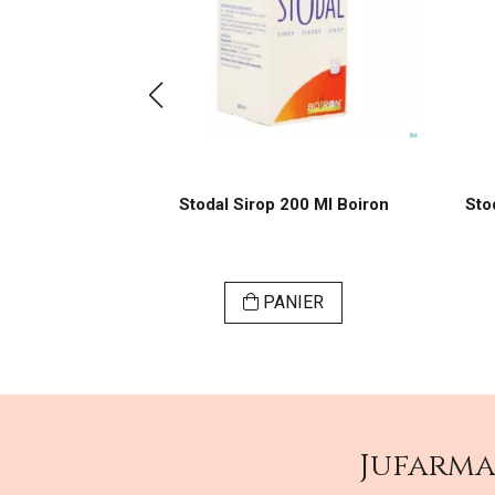
20 Ml Boiron
Stodal Sirop 200 Ml Boiron
Sto
ER
PANIER
Jufarm