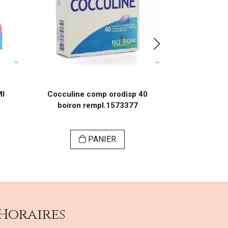
Ml
Cocculine comp orodisp 40
Homeopla
boiron rempl.1573377
PANIER
Horaires