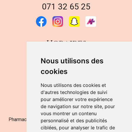
071 32 65 25
Horaires
DU LUNDI AU VENDREDI
Nous utilisons des
de 9h à 12h30 et de 14h à 18h
cookies
LE SAMEDI
de 9h à 12h30
Nous utilisons des cookies et
d'autres technologies de suivi
pour améliorer votre expérience
NOUS CONTACTER
de navigation sur notre site, pour
vous montrer un contenu
Pharmacie Jufarma - Fatima Abachra - APB 521704 - N°
personnalisé et des publicités
Entreprise BE0882-700-592
ciblées, pour analyser le trafic de