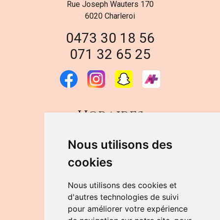
Rue Joseph Wauters 170
6020 Charleroi
0473 30 18 56
071 32 65 25
Horaires
DU LUNDI AU VENDREDI
Nous utilisons des
de 9h à 12h30 et de 14h à 18h
cookies
LE SAMEDI
de 9h à 12h30
Nous utilisons des cookies et
d'autres technologies de suivi
pour améliorer votre expérience
NOUS CONTACTER