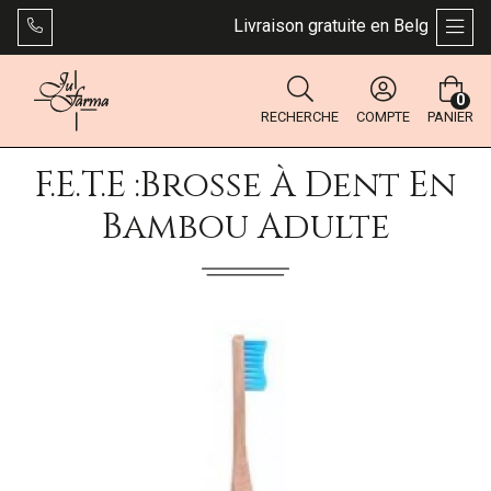
Livraison gratuite en Belgique dès 
AFFI
0
RECHERCHE
COMPTE
PANIER
F.E.T.E :Brosse À Dent En
Bambou Adulte