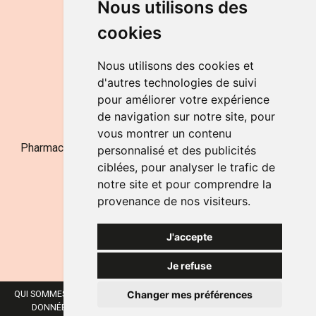
Nous utilisons des
de 9h à 12h30 et de 14h à 18h
cookies
LE SAMEDI
de 9h à 12h30
Nous utilisons des cookies et
d'autres technologies de suivi
pour améliorer votre expérience
NOUS CONTACTER
de navigation sur notre site, pour
vous montrer un contenu
Pharmacie Jufarma - Fatima Abachra - APB 521704 - N°
personnalisé et des publicités
Entreprise BE0882-700-592
ciblées, pour analyser le trafic de
notre site et pour comprendre la
provenance de nos visiteurs.
J'accepte
Je refuse
Changer mes préférences
QUI SOMMES-NOUS ?
NOS MARQUES
MENTIONS LÉGALES
CGV
DONNÉES PERSONNELLES
COOKIES
PRÉFÉRENCES COOKIES