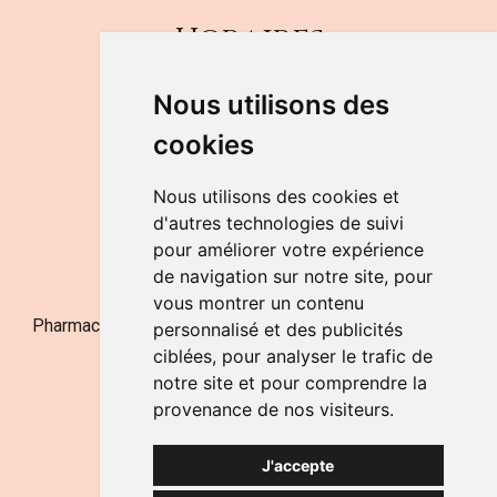
Horaires
DU LUNDI AU VENDREDI
Nous utilisons des
de 9h à 12h30 et de 14h à 18h
cookies
LE SAMEDI
de 9h à 12h30
Nous utilisons des cookies et
d'autres technologies de suivi
pour améliorer votre expérience
NOUS CONTACTER
de navigation sur notre site, pour
vous montrer un contenu
Pharmacie Jufarma - Fatima Abachra - APB 521704 - N°
personnalisé et des publicités
Entreprise BE0882-700-592
ciblées, pour analyser le trafic de
notre site et pour comprendre la
provenance de nos visiteurs.
J'accepte