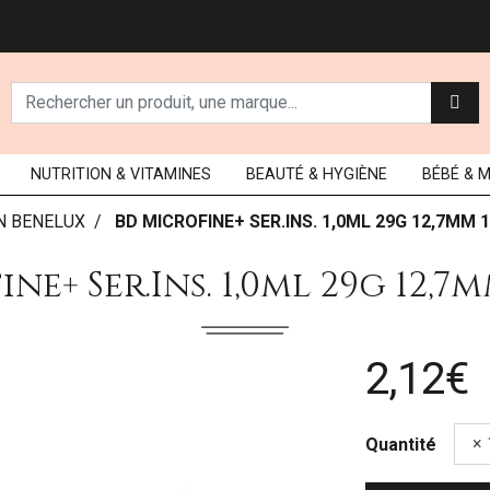
NUTRITION
& VITAMINES
BEAUTÉ
& HYGIÈNE
BÉBÉ
& 
N BENELUX
BD MICROFINE+ SER.INS. 1,0ML 29G 12,7MM 
ne+ Ser.ins. 1,0ml 29g 12,7m
2,12€
Quantité