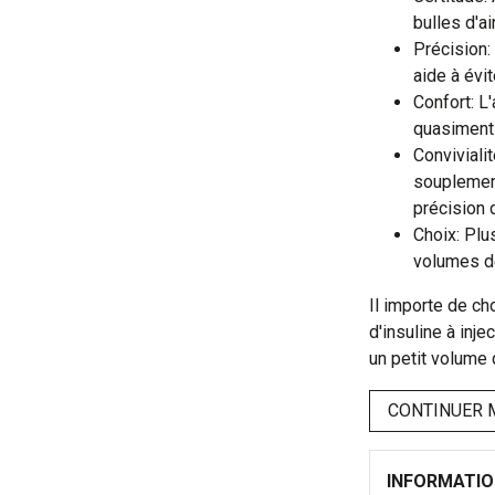
bulles d'ai
Précision: 
aide à évit
Confort: L
quasiment 
Conviviali
souplement
précision 
Choix: Plu
volumes de
Il importe de ch
d'insuline à inje
un petit volume
CONTINUER 
INFORMATI