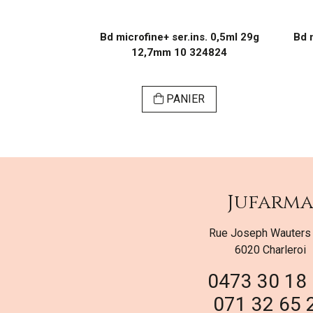
ins. 1,0ml 29g
Bd microfine+ ser.ins. 0,5ml 29g
Bd m
324827
12,7mm 10 324824
ER
PANIER
Jufarm
Rue Joseph Wauters
6020 Charleroi
0473 30 18
071 32 65 