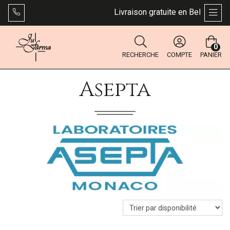
Livraison gratuite en Belgique dès
AFFI
0
RECHERCHE
COMPTE
PANIER
Asepta