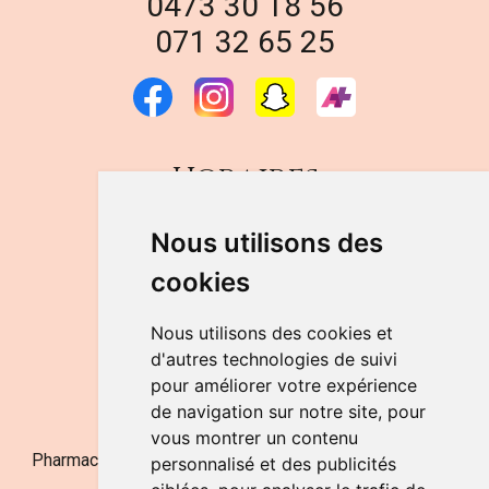
0473 30 18 56
071 32 65 25
Horaires
DU LUNDI AU VENDREDI
Nous utilisons des
de 9h à 12h30 et de 14h à 18h
cookies
LE SAMEDI
de 9h à 12h30
Nous utilisons des cookies et
d'autres technologies de suivi
pour améliorer votre expérience
NOUS CONTACTER
de navigation sur notre site, pour
vous montrer un contenu
Pharmacie Jufarma - Fatima Abachra - APB 521704 - N°
personnalisé et des publicités
Entreprise BE0882-700-592