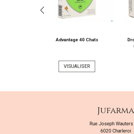
0 chiens 10
Advantage 40 Chats
Dr
SER
VISUALISER
Jufarm
Rue Joseph Wauters
6020 Charleroi